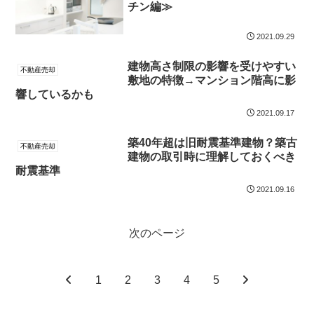
チン編≫
2021.09.29
建物高さ制限の影響を受けやすい
不動産売却
敷地の特徴→マンション階高に影
響しているかも
2021.09.17
築40年超は旧耐震基準建物？築古
不動産売却
建物の取引時に理解しておくべき
耐震基準
2021.09.16
次のページ
1
2
3
4
5