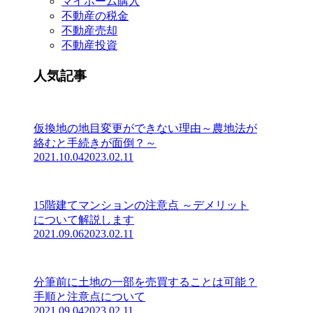
マイホーム購入
不動産の税金
不動産売却
不動産投資
人気記事
仮換地の地目変更ができない理由～農地法が
絡むと手続きが面倒？～
2021.10.04
2023.02.11
15階建てマンションの注意点 ～デメリット
について解説します
2021.09.06
2023.02.11
分筆前に土地の一部を売買することは可能？
手順と注意点について
2021.09.04
2023.02.11