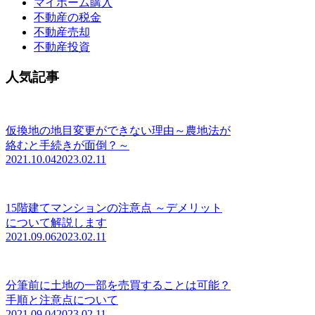
マイホーム購入
不動産の税金
不動産売却
不動産投資
人気記事
仮換地の地目変更ができない理由～農地法が
絡むと手続きが面倒？～
2021.10.04
2023.02.11
15階建てマンションの注意点 ～デメリット
について解説します
2021.09.06
2023.02.11
分筆前に土地の一部を売買することは可能？
手順と注意点について
2021.09.04
2023.02.11