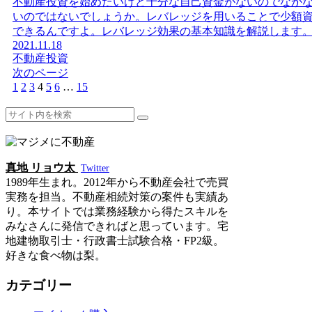
不動産投資を始めたいけど十分な自己資金がないのでなか
いのではないでしょうか。レバレッジを用いることで少額
できるんですよ。レバレッジ効果の基本知識を解説します
2021.11.18
不動産投資
次のページ
1
2
3
4
5
6
…
15
真地 リョウ太
Twitter
1989年生まれ。2012年から不動産会社で売買
実務を担当。不動産相続対策の案件も実績あ
り。本サイトでは業務経験から得たスキルを
みなさんに発信できればと思っています。宅
地建物取引士・行政書士試験合格・FP2級。
好きな食べ物は梨。
カテゴリー