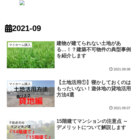
2021-09
建物が建てられない土地があ
マイホーム購入
る…！？建築不可物件の典型事例
を紹介します
2021.09.08
【土地活用①】寝かしておくのは
マイホーム購入
もったいない！遊休地の貸地活用
方法4選
2021.09.07
15階建てマンションの注意点 ～
不動産売却
デメリットについて解説します