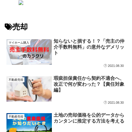
売却
知らないと損する！？「売主の仲
マイホーム購入
介手数料無料」の意外なデメリッ
ト
2021.08.30
瑕疵担保責任から契約不適合へ、
不動産売却
改正で何が変わった？【責任対象
編】
2021.08.30
土地の売却価格を公的データから
不動産売却
カンタンに推定する方法を考える